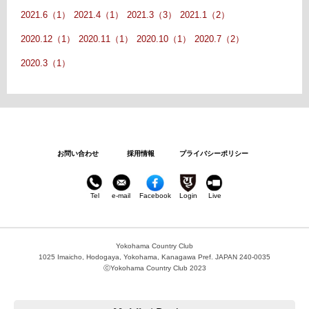
2021.6（1）
2021.4（1）
2021.3（3）
2021.1（2）
2020.12（1）
2020.11（1）
2020.10（1）
2020.7（2）
2020.3（1）
お問い合わせ
採用情報
プライバシーポリシー
Tel
e-mail
Facebook
Login
Live
Yokohama Country Club
1025 Imaicho, Hodogaya, Yokohama, Kanagawa Pref. JAPAN 240-0035
ⓒYokohama Country Club 2023